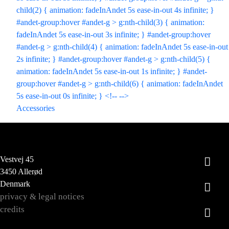
child(2) { animation: fadeInAndet 5s ease-in-out 4s infinite; }
#andet-group:hover #andet-g > g:nth-child(3) { animation:
fadeInAndet 5s ease-in-out 3s infinite; } #andet-group:hover
#andet-g > g:nth-child(4) { animation: fadeInAndet 5s ease-in-out
2s infinite; } #andet-group:hover #andet-g > g:nth-child(5) {
animation: fadeInAndet 5s ease-in-out 1s infinite; } #andet-
group:hover #andet-g > g:nth-child(6) { animation: fadeInAndet
5s ease-in-out 0s infinite; } <!-- -->
Accessories
Vestvej 45
3450 Allerød
Denmark
privacy & legal notices
credits