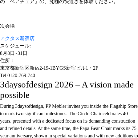
の「ベアチェア」の、究極の快適さを体験ください。
次会場
アクタス新宿店
スケジュール:
8月8日~31日
住所：
東京都新宿区新宿2-19-1BYGS新宿ビル1・2F
Tel 0120-769-740
3daysofdesign 2026 – A vision made
possible
During 3daysofdesign, PP Møbler invites you inside the Flagship Store
to mark two significant milestones. The Circle Chair celebrates 40
years, presented with a dedicated focus on its demanding construction
and refined details. At the same time, the Papa Bear Chair marks its 75-
year anniversary, shown in special variations and with new additions to