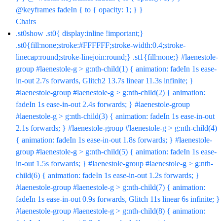
@keyframes fadeIn { to { opacity: 1; } }
Chairs
.st0show .st0{ display:inline !important;} .st0{fill:none;stroke:#FFFFFF;stroke-width:0.4;stroke-linecap:round;stroke-linejoin:round;} .st1{fill:none;} #laenestole-group #laenestole-g > g:nth-child(1) { animation: fadeIn 1s ease-in-out 2.7s forwards, Glitch2 13.7s linear 11.3s infinite; } #laenestole-group #laenestole-g > g:nth-child(2) { animation: fadeIn 1s ease-in-out 2.4s forwards; } #laenestole-group #laenestole-g > g:nth-child(3) { animation: fadeIn 1s ease-in-out 2.1s forwards; } #laenestole-group #laenestole-g > g:nth-child(4) { animation: fadeIn 1s ease-in-out 1.8s forwards; } #laenestole-group #laenestole-g > g:nth-child(5) { animation: fadeIn 1s ease-in-out 1.5s forwards; } #laenestole-group #laenestole-g > g:nth-child(6) { animation: fadeIn 1s ease-in-out 1.2s forwards; } #laenestole-group #laenestole-g > g:nth-child(7) { animation: fadeIn 1s ease-in-out 0.9s forwards, Glitch 11s linear 6s infinite; } #laenestole-group #laenestole-g > g:nth-child(8) { animation: fadeIn 1s ease-in-out 0.6s forwards; } #laenestole-group #laenestole-g > g:nth-child(9) { animation: fadeIn 1s ease-in-out 0.3s forwards; } #laenestole-group #laenestole-g > g:nth-child(10) { animation: fadeIn 1s ease-in-out 0s forwards, Glitch 8.6s linear 37.9s infinite; } #laenestole-group:hover #laenestole-g > g:nth-child(1) { animation: FadeOutLine 2.7s ease-in-out, fadeInLaen 9s ease-in-out 9s infinite; } #laenestole-group:hover #laenestole-g > g:nth-child(2) { animation: FadeOutLine 2.4s ease-in-out, fadeInLae