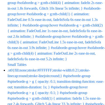
group #sofaborde-g > g:nth-child(4) { animation: fadeIn 2s ease-
in-out 1.8s forwards, Glitch 10s linear 5s infinite; } #sofaborde-
group:hover #sofaborde-g > g:nth-child(1) { animation:
FadeOutLine 0.5s ease-in-out, fadeInSofa 6s ease-in-out 1.3s
infinite; } #sofaborde-group:hover #sofaborde-g > g:nth-child(2)
{ animation: FadeOutLine 1s ease-in-out, fadeInSofa 6s ease-in-
out 2.6s infinite; } #sofaborde-group:hover #sofaborde-g > g:nth-
child(3) { animation: FadeOutLine 1.5s ease-in-out, fadeInSofa
6s ease-in-out 3.9s infinite; } #sofaborde-group:hover #sofaborde-
g > g:nth-child(4) { animation: FadeOutLine 2s ease-in-out,
fadeInSofa 6s ease-in-out 5.2s infinite; }
Small Tables
.st0{fill:none;stroke:#FFFFFF;stroke-width:0.21;stroke-
linecap:round;stroke-linejoin:round;} #spiseborde-group
#spiseborde-g > g { opacity: 0.1; transition-timing-function: ease-
out; transition-duration: 1s; } #spiseborde-group:hover
#spiseborde-g > g { opacity: 0.1; } #spiseborde-group
#spiseborde-g > g:nth-child(1) { animation: fadeIn 1.5s ease-in-
out 2.4s forwards, Glitch 5.4s linear 33.3s infinite; } #spiseborde-