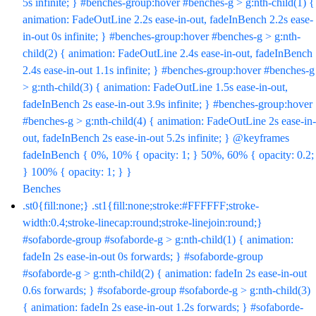
5s infinite; } #benches-group:hover #benches-g > g:nth-child(1) {
animation: FadeOutLine 2.2s ease-in-out, fadeInBench 2.2s ease-
in-out 0s infinite; } #benches-group:hover #benches-g > g:nth-
child(2) { animation: FadeOutLine 2.4s ease-in-out, fadeInBench
2.4s ease-in-out 1.1s infinite; } #benches-group:hover #benches-g
> g:nth-child(3) { animation: FadeOutLine 1.5s ease-in-out,
fadeInBench 2s ease-in-out 3.9s infinite; } #benches-group:hover
#benches-g > g:nth-child(4) { animation: FadeOutLine 2s ease-in-
out, fadeInBench 2s ease-in-out 5.2s infinite; } @keyframes
fadeInBench { 0%, 10% { opacity: 1; } 50%, 60% { opacity: 0.2;
} 100% { opacity: 1; } }
Benches
.st0{fill:none;} .st1{fill:none;stroke:#FFFFFF;stroke-
width:0.4;stroke-linecap:round;stroke-linejoin:round;}
#sofaborde-group #sofaborde-g > g:nth-child(1) { animation:
fadeIn 2s ease-in-out 0s forwards; } #sofaborde-group
#sofaborde-g > g:nth-child(2) { animation: fadeIn 2s ease-in-out
0.6s forwards; } #sofaborde-group #sofaborde-g > g:nth-child(3)
{ animation: fadeIn 2s ease-in-out 1.2s forwards; } #sofaborde-