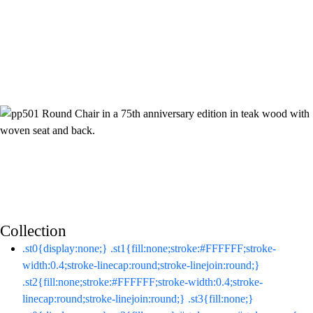
Collection
.st0{display:none;}
.st1{fill:none;stroke:#FFFFFF;stroke-
width:0.4;stroke-linecap:round;stroke-linejoin:round;}
.st2{fill:none;stroke:#FFFFFF;stroke-width:0.4;stroke-
linecap:round;stroke-linejoin:round;} .st3{fill:none;}