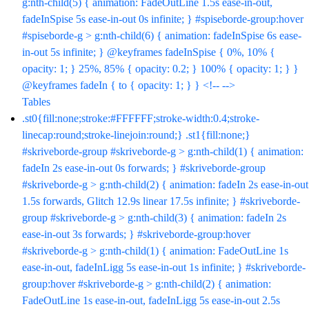
g:nth-child(5) { animation: FadeOutLine 1.5s ease-in-out,
fadeInSpise 5s ease-in-out 0s infinite; } #spiseborde-group:hover
#spiseborde-g > g:nth-child(6) { animation: fadeInSpise 6s ease-
in-out 5s infinite; } @keyframes fadeInSpise { 0%, 10% {
opacity: 1; } 25%, 85% { opacity: 0.2; } 100% { opacity: 1; } }
@keyframes fadeIn { to { opacity: 1; } } <!-- -->
Tables
.st0{fill:none;stroke:#FFFFFF;stroke-width:0.4;stroke-
linecap:round;stroke-linejoin:round;} .st1{fill:none;}
#skriveborde-group #skriveborde-g > g:nth-child(1) { animation:
fadeIn 2s ease-in-out 0s forwards; } #skriveborde-group
#skriveborde-g > g:nth-child(2) { animation: fadeIn 2s ease-in-out
1.5s forwards, Glitch 12.9s linear 17.5s infinite; } #skriveborde-
group #skriveborde-g > g:nth-child(3) { animation: fadeIn 2s
ease-in-out 3s forwards; } #skriveborde-group:hover
#skriveborde-g > g:nth-child(1) { animation: FadeOutLine 1s
ease-in-out, fadeInLigg 5s ease-in-out 1s infinite; } #skriveborde-
group:hover #skriveborde-g > g:nth-child(2) { animation:
FadeOutLine 1s ease-in-out, fadeInLigg 5s ease-in-out 2.5s