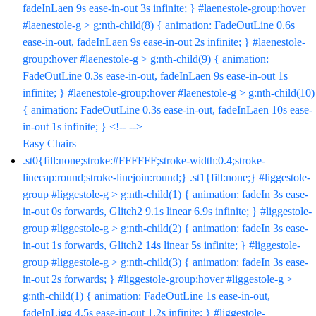
Easy Chairs
.st0{fill:none;stroke:#FFFFFF;stroke-width:0.4;stroke-
linecap:round;stroke-linejoin:round;} .st1{fill:none;} #liggestole-
group #liggestole-g > g:nth-child(1) { animation: fadeIn 3s ease-
in-out 0s forwards, Glitch2 9.1s linear 6.9s infinite; } #liggestole-
group #liggestole-g > g:nth-child(2) { animation: fadeIn 3s ease-
in-out 1s forwards, Glitch2 14s linear 5s infinite; } #liggestole-
group #liggestole-g > g:nth-child(3) { animation: fadeIn 3s ease-
in-out 2s forwards; } #liggestole-group:hover #liggestole-g >
g:nth-child(1) { animation: FadeOutLine 1s ease-in-out,
fadeInLigg 4.5s ease-in-out 1.2s infinite; } #liggestole-