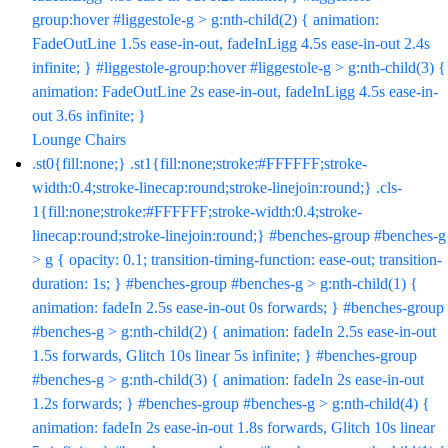
group:hover #liggestole-g > g:nth-child(2) { animation:
FadeOutLine 1.5s ease-in-out, fadeInLigg 4.5s ease-in-out 2.4s
infinite; } #liggestole-group:hover #liggestole-g > g:nth-child(3) {
animation: FadeOutLine 2s ease-in-out, fadeInLigg 4.5s ease-in-
out 3.6s infinite; }
Lounge Chairs
.st0{fill:none;} .st1{fill:none;stroke:#FFFFFF;stroke-
width:0.4;stroke-linecap:round;stroke-linejoin:round;} .cls-
1{fill:none;stroke:#FFFFFF;stroke-width:0.4;stroke-
linecap:round;stroke-linejoin:round;} #benches-group #benches-g
> g { opacity: 0.1; transition-timing-function: ease-out; transition-
duration: 1s; } #benches-group #benches-g > g:nth-child(1) {
animation: fadeIn 2.5s ease-in-out 0s forwards; } #benches-group
#benches-g > g:nth-child(2) { animation: fadeIn 2.5s ease-in-out
1.5s forwards, Glitch 10s linear 5s infinite; } #benches-group
#benches-g > g:nth-child(3) { animation: fadeIn 2s ease-in-out
1.2s forwards; } #benches-group #benches-g > g:nth-child(4) {
animation: fadeIn 2s ease-in-out 1.8s forwards, Glitch 10s linear