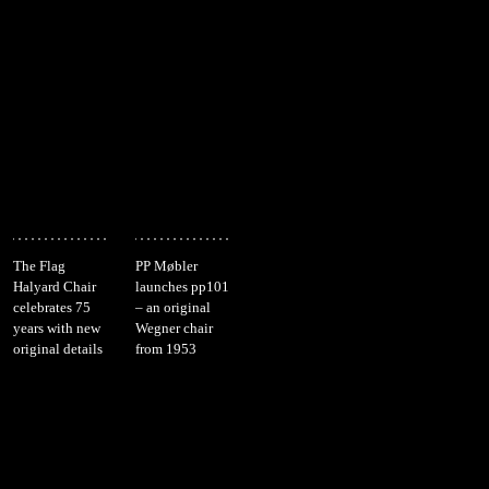
The Flag
PP Møbler
Halyard Chair
launches pp101
celebrates 75
– an original
years with new
Wegner chair
original details
from 1953