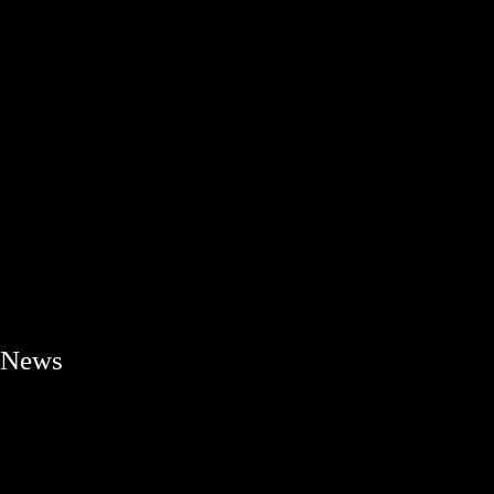
やバリエーションについ
てご紹介します。
16:00〜18:00 カクテルア
ワー
ワインを片手にカジュア
ルなギャザリングをお楽
しみください。
News