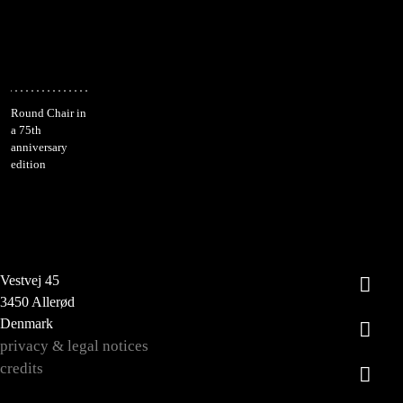
Round Chair in
a 75th
anniversary
edition
Vestvej 45
3450 Allerød
Denmark
privacy & legal notices
credits