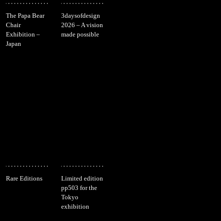
The Papa Bear
3daysofdesign
Chair
2026 – A vision
Exhibition –
made possible
Japan
Rare Editions
Limited edition
pp503 for the
Tokyo
exhibition