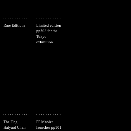
Rare Editions
Limited edition
pp503 for the
Tokyo
exhibition
The Flag
PP Møbler
Halyard Chair
launches pp101