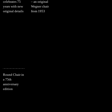
celebrates 75
– an original
years with new
Wegner chair
original details
from 1953
Round Chair in
a 75th
anniversary
edition